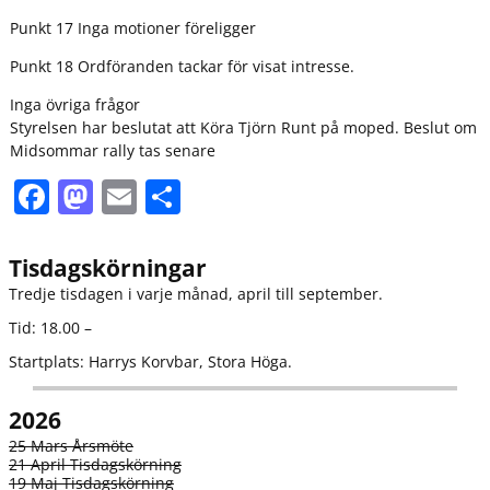
Punkt 17 Inga motioner föreligger
Punkt 18 Ordföranden tackar för visat intresse.
Inga övriga frågor
Styrelsen har beslutat att Köra Tjörn Runt på moped. Beslut om
Midsommar rally tas senare
F
M
E
D
a
a
m
el
c
st
ai
a
Tisdagskörningar
e
o
l
Tredje tisdagen i varje månad, april till september.
b
d
Tid: 18.00 –
o
o
Startplats: Harrys Korvbar, Stora Höga.
o
n
2026
k
25 Mars Årsmöte
21 April Tisdagskörning
19 Maj Tisdagskörning