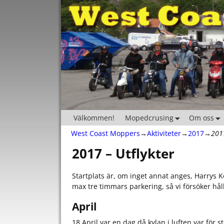
Välkommen!
Mopedcrusing
Om oss
West Coast Moppers
→
Aktiviteter
→
2017
→
2017
2017 – Utflykter
Startplats är, om inget annat anges, Harrys 
max tre timmars parkering, så vi försöker hål
April
18 April var en dag då kylan i luften var för s