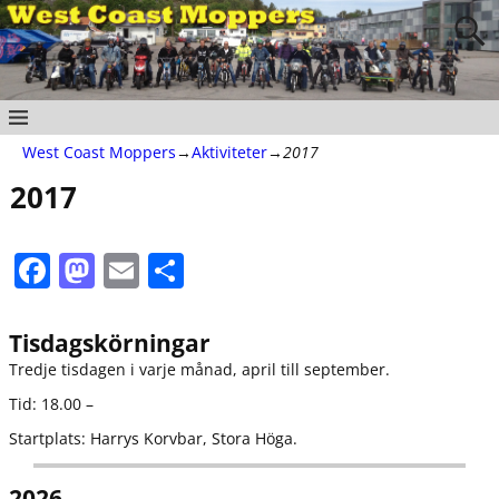
West Coast Moppers
→
Aktiviteter
→
2017
2017
F
M
E
D
a
a
m
el
c
st
ai
a
Tisdagskörningar
e
o
l
Tredje tisdagen i varje månad, april till september.
b
d
Tid: 18.00 –
o
o
Startplats: Harrys Korvbar, Stora Höga.
o
n
2026