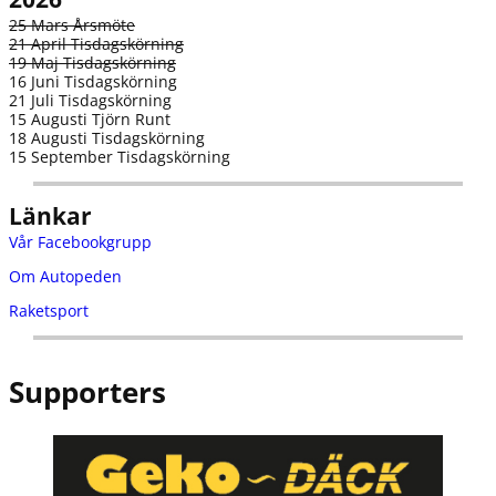
k
25 Mars Årsmöte
21 April Tisdagskörning
19 Maj Tisdagskörning
16 Juni Tisdagskörning
21 Juli Tisdagskörning
15 Augusti Tjörn Runt
18 Augusti Tisdagskörning
15 September Tisdagskörning
Länkar
Vår Facebookgrupp
Om Autopeden
Raketsport
Supporters